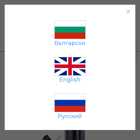
Главная
|
Каталог
|
Оплата
|
Доставка
|
Контакты
|
Български
+359 87 677 7191
0
Каталог
→
Проточные фильтры
→ Фильтр
для питьевой воды Гейзер 1УЖ Евро
English
Русский