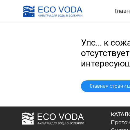
Глав
Упс... к с
отсутствует
интересующ
Главная страни
КАТАЛО
Прото