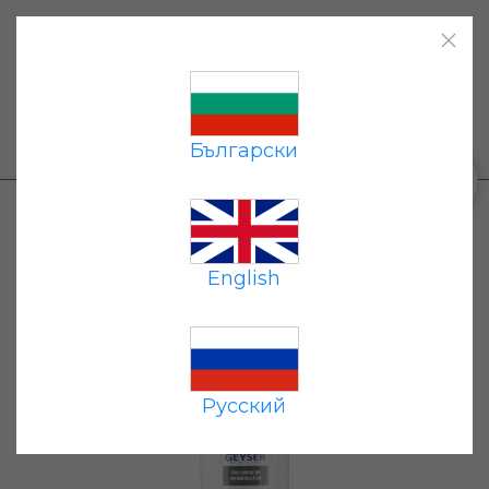
Главная
|
Каталог
|
Оплата
|
Доставка
|
Контакты
|
Български
+359 87 677 7191
0
Каталог
→
Картриджи
→ Картридж Баскон
Смарт Био
English
Русский