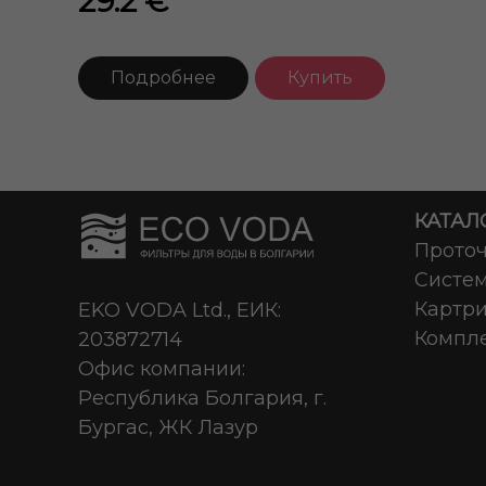
29.2 €
Подробнее
Купить
КАТАЛО
Прото
Систем
Картр
EKO VODA Ltd., ЕИК:
Компл
203872714
Офис компании:
Республика Болгария, г.
Бургас, ЖК Лазур