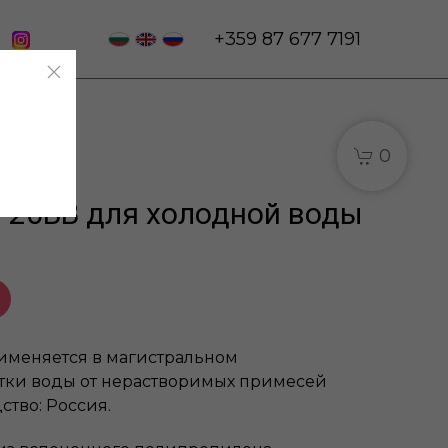
+359 87 677 7191
0
-20BB для холодной воды
именяется в магистральном
тки воды от нерастворимых примесей
ство: Россия.