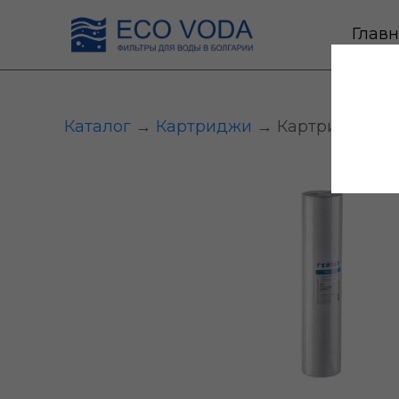
Глав
Каталог
→
Картриджи
→ Картридж PP5