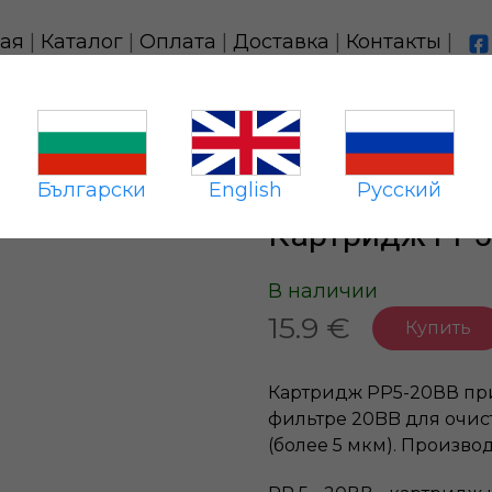
ная
|
Каталог
|
Оплата
|
Доставка
|
Контакты
|
-20BB для холодной воды
Български
English
Русский
Картридж PP5
В наличии
15.9 €
Купить
Картридж PP5-20ВВ пр
фильтре 20
BB
для очис
(более 5 мкм). Производ